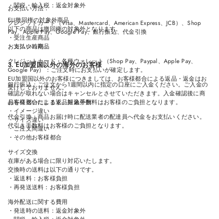
・関税・輸入税：返金対象外
お支払い方法：
EU撤回権の対象外商品
クレジットカード（Visa、Mastercard、American Express、JCB）、Shop
以下の商品は撤回権の対象外となります。
Pay、Apple Pay、Google Pay、銀行振込、代金引換
・受注生産商品
お支払い時期：
・カスタム商品
クレジットカード・各種ウォレット（Shop Pay、Paypal、Apple Pay、
3. EU加盟国以外の海外のお客様
Google Pay）：ご注文時にお支払いが確定します。
EU加盟国以外のお客様につきましては、お客様都合による返品・返金はお
銀行振込：ご注文から1週間以内に指定の口座にご入金ください。ご入金の
受けしておりません。
確認が取れない場合はキャンセルとさせていただきます。入金確認後に商
品を発送いたします。振込手数料はお客様のご負担となります。
お客様都合による返品対象外例
・イメージ違い
代金引換：商品お届け時に配送業者の配達員へ代金をお支払いください。
・サイズ違い
代引き手数料はお客様のご負担となります。
・ご注文間違い
・その他お客様都合
サイズ交換
在庫がある場合に限り対応いたします。
交換時の送料は以下の通りです。
・返送料：お客様負担
・再発送送料：お客様負担
海外配送に関する費用
・発送時の送料：返金対象外