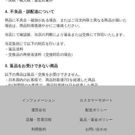
・関税・輸入税：返金対象外
4. 不良品・誤配送について
商品に不具合・破損がある場合、またはご注文内容と異なる商品が届いた
場合は、商品到着後速やかにご連絡ください。
当店にて確認後、当店の判断により返金または交換にて対応いたします。
当店負担にて以下の対応を行います。
・返品送料
・交換品の再発送送料（交換対応の場合）
5. 返品をお受けできない商品
以下の商品は返品・交換をお受けできません。
・日本国内のお客様で、商品到着後7日を経過した商品
・EU加盟国のお客様で、商品到着後14日を経過した商品
・使用済み・洗濯済み・クリーニング済みの商品
・タグ、付属品、パッケージを紛失した商品
インフォメーション
カスタマーサポート
・汚れ・傷・臭い等が付着した商品
・セール商品
運営会社
配送ポリシー
・受注生産商品
・カスタム商品
店舗・営業日程
返品・返金ポリシー
6. 返金について
利用規約
お問い合わせ