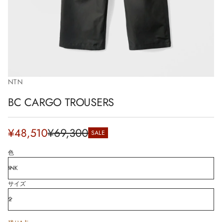
i
o
n
NTN
BC CARGO TROUSERS
Sale
¥48,510
¥69,300
SALE
Regular
price
price
色
サイズ