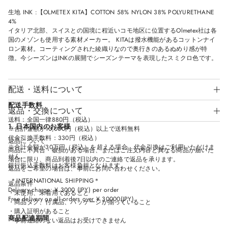
N
N
N
N
生地 INK :【OLMETEX KITA】COTTON 58% NYLON 38% POLYURETHANE
D
D
D
D
O
O
O
O
4%
W
W
W
W
イタリア北部、スイスとの国境に程近いコモ地区に位置するOlmetex社は各
.
.
.
.
国のメゾンも使用する素材メーカー。 KITAは撥水機能があるコットンナイ
ロン素材。コーティングされた綾織りなので奥行きのあるぬめり感が特
徴。今シーズンはINKの展開でシーズンテーマを表現したスミクロ色です。
配送・送料について
配送手数料
返品・交換について
送料：全国一律880円（税込）
1. 日本国内のお客様
※合計金額が10,000円（税込）以上で送料無料
代金引換手数料：330円（税込）
返品について
※合計金額が30万円（税込）を超える場合、代金引換はご利用いただけま
商品に不具合・破損がある場合、またはご注文内容と異なる商品が届いた
せん。
場合に限り、商品到着後7日以内のご連絡で返品を承ります。
銀行振込手数料はお客様負担となります。
返品をご希望の場合は、事前にお問い合わせください。
＊INTERNATIONAL SHIPPING＊
返品条件
Delivery charge: ¥ 3000 (JPY) per order
・未使用、未着用であること
Free delivery on all orders over ¥ 30000(JPY)
・商品タグ、付属品、パッケージが揃っていること
・購入証明があること
商品配達期間
＊事前連絡のない返品はお受けできません