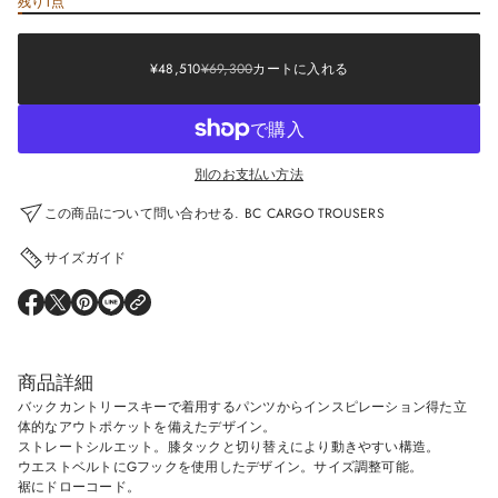
残り1点
Sale
¥48,510
price
¥69,300
Regular
Sale
SALE
¥48,510
¥69,300
カートに入れる
REGULAR
price
PRICE
PRICE
別のお支払い方法
この商品について問い合わせる. BC CARGO TROUSERS
サイズガイド
O
O
O
O
P
P
P
P
E
E
E
E
N
N
N
N
S
S
S
S
商品詳細
I
I
I
I
N
N
N
N
バックカントリースキーで着用するパンツからインスピレーション得た立
A
A
A
A
体的なアウトポケットを備えたデザイン。
N
N
N
N
ストレートシルエット。膝タックと切り替えにより動きやすい構造。
E
E
E
E
W
W
W
W
ウエストベルトにGフックを使用したデザイン。サイズ調整可能。
W
W
W
W
裾にドローコード。
I
I
I
I