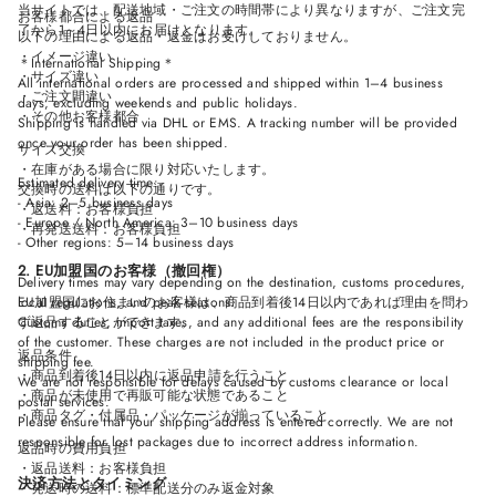
当サイトでは、配送地域・ご注文の時間帯により異なりますが、ご注文完
お客様都合による返品
了から1～4日以内にお届けとなります。
以下の理由による返品・返金はお受けしておりません。
・イメージ違い
＊International Shipping＊
・サイズ違い
All international orders are processed and shipped within 1–4 business
・ご注文間違い
days, excluding weekends and public holidays.
・その他お客様都合
Shipping is handled via DHL or EMS. A tracking number will be provided
once your order has been shipped.
サイズ交換
・在庫がある場合に限り対応いたします。
Estimated delivery time:
交換時の送料は以下の通りです。
- Asia: 2–5 business days
・返送料：お客様負担
- Europe / North America: 3–10 business days
・再発送送料：お客様負担
- Other regions: 5–14 business days
2. EU加盟国のお客様（撤回権）
Delivery times may vary depending on the destination, customs procedures,
local regulations, and peak seasons.
EU加盟国にお住まいのお客様は、商品到着後14日以内であれば理由を問わ
Customs duties, import taxes, and any additional fees are the responsibility
ず返品することができます。
of the customer. These charges are not included in the product price or
返品条件
shipping fee.
・商品到着後14日以内に返品申請を行うこと
We are not responsible for delays caused by customs clearance or local
・商品が未使用で再販可能な状態であること
postal services.
・商品タグ・付属品・パッケージが揃っていること
Please ensure that your shipping address is entered correctly. We are not
responsible for lost packages due to incorrect address information.
返品時の費用負担
・返品送料：お客様負担
決済方法とタイミング
・発送時の送料：標準配送分のみ返金対象