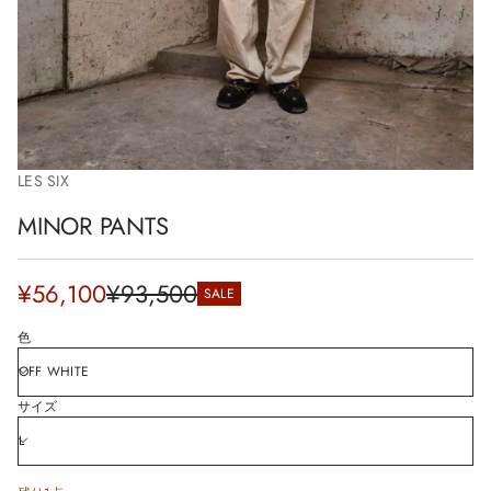
i
o
n
LES SIX
MINOR PANTS
Sale
¥56,100
¥93,500
SALE
Regular
price
price
色
サイズ