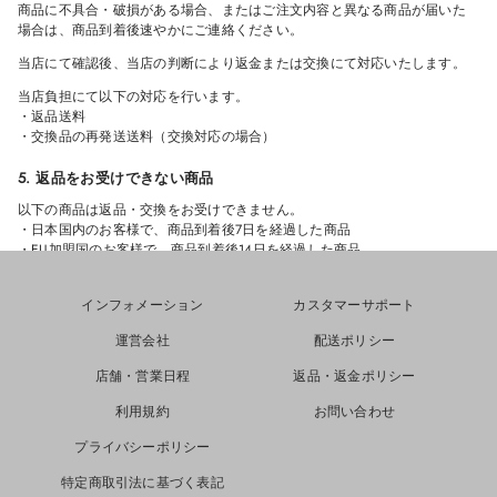
商品に不具合・破損がある場合、またはご注文内容と異なる商品が届いた
場合は、商品到着後速やかにご連絡ください。
当店にて確認後、当店の判断により返金または交換にて対応いたします。
当店負担にて以下の対応を行います。
・返品送料
・交換品の再発送送料（交換対応の場合）
5. 返品をお受けできない商品
以下の商品は返品・交換をお受けできません。
・日本国内のお客様で、商品到着後7日を経過した商品
・EU加盟国のお客様で、商品到着後14日を経過した商品
・使用済み・洗濯済み・クリーニング済みの商品
・タグ、付属品、パッケージを紛失した商品
インフォメーション
カスタマーサポート
・汚れ・傷・臭い等が付着した商品
・セール商品
運営会社
配送ポリシー
・受注生産商品
・カスタム商品
店舗・営業日程
返品・返金ポリシー
6. 返金について
利用規約
お問い合わせ
返品商品到着後、検品を行ったうえで返金可否をご案内いたします。
プライバシーポリシー
返金が承認された場合は、10営業日以内にご購入時と同じお支払い方法へ
返金いたします。＊クレジットカード会社や決済サービスにより反映まで
特定商取引法に基づく表記