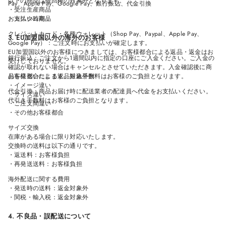
以下の商品は撤回権の対象外となります。
Pay、Apple Pay、Google Pay、銀行振込、代金引換
・受注生産商品
お支払い時期：
・カスタム商品
クレジットカード・各種ウォレット（Shop Pay、Paypal、Apple Pay、
3. EU加盟国以外の海外のお客様
Google Pay）：ご注文時にお支払いが確定します。
EU加盟国以外のお客様につきましては、お客様都合による返品・返金はお
銀行振込：ご注文から1週間以内に指定の口座にご入金ください。ご入金の
受けしておりません。
確認が取れない場合はキャンセルとさせていただきます。入金確認後に商
品を発送いたします。振込手数料はお客様のご負担となります。
お客様都合による返品対象外例
・イメージ違い
代金引換：商品お届け時に配送業者の配達員へ代金をお支払いください。
・サイズ違い
代引き手数料はお客様のご負担となります。
・ご注文間違い
・その他お客様都合
サイズ交換
在庫がある場合に限り対応いたします。
交換時の送料は以下の通りです。
・返送料：お客様負担
・再発送送料：お客様負担
海外配送に関する費用
・発送時の送料：返金対象外
・関税・輸入税：返金対象外
4. 不良品・誤配送について