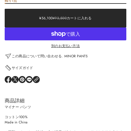
残り1点
Sale
¥56,100
price
¥93,500
Regular
Sale
SALE
¥56,100
¥93,500
カートに入れる
REGULAR
price
PRICE
PRICE
別のお支払い方法
この商品について問い合わせる. MINOR PANTS
サイズガイド
O
O
O
O
P
P
P
P
E
E
E
E
N
N
N
N
S
S
S
S
商品詳細
I
I
I
I
N
N
N
N
マイナー パンツ
A
A
A
A
N
N
N
N
コットン100%
E
E
E
E
W
W
W
W
Made in China
W
W
W
W
I
I
I
I