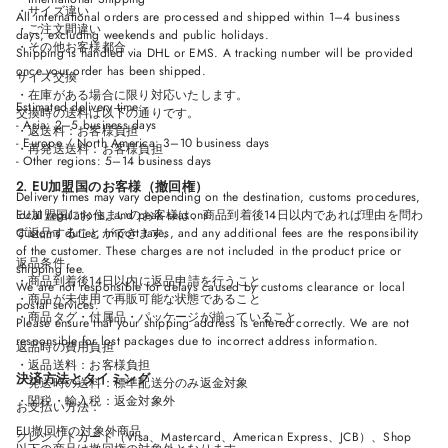
・サイズ違い
All international orders are processed and shipped within 1–4 business
・ご注文間違い
days, excluding weekends and public holidays.
・その他お客様都合
Shipping is handled via DHL or EMS. A tracking number will be provided
once your order has been shipped.
サイズ交換
・在庫がある場合に限り対応いたします。
Estimated delivery time:
交換時の送料は以下の通りです。
- Asia: 2–5 business days
・返送料：お客様負担
- Europe / North America: 3–10 business days
・再発送送料：お客様負担
- Other regions: 5–14 business days
2. EU加盟国のお客様（撤回権）
Delivery times may vary depending on the destination, customs procedures,
local regulations, and peak seasons.
EU加盟国にお住まいのお客様は、商品到着後14日以内であれば理由を問わ
Customs duties, import taxes, and any additional fees are the responsibility
ず返品することができます。
of the customer. These charges are not included in the product price or
返品条件
shipping fee.
・商品到着後14日以内に返品申請を行うこと
We are not responsible for delays caused by customs clearance or local
・商品が未使用で再販可能な状態であること
postal services.
・商品タグ・付属品・パッケージが揃っていること
Please ensure that your shipping address is entered correctly. We are not
responsible for lost packages due to incorrect address information.
返品時の費用負担
・返品送料：お客様負担
決済方法とタイミング
・発送時の送料：標準配送分のみ返金対象
・関税・輸入税：返金対象外
お支払い方法：
EU撤回権の対象外商品
クレジットカード（Visa、Mastercard、American Express、JCB）、Shop