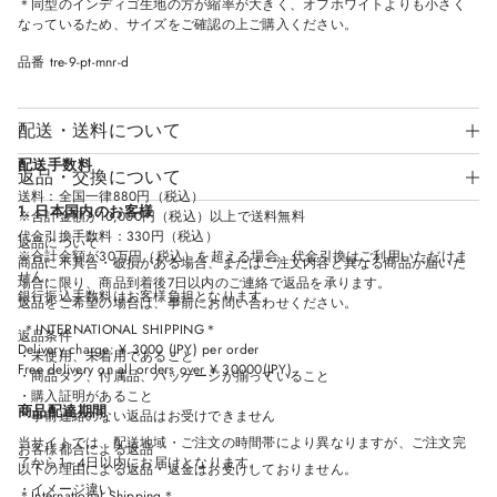
＊同型のインディゴ生地の方が縮率が大きく、オフホワイトよりも小さく
N
N
N
N
なっているため、サイズをご確認の上ご購入ください。
D
D
D
D
O
O
O
O
W
W
W
W
品番 tre-9-pt-mnr-d
.
.
.
.
配送・送料について
配送手数料
返品・交換について
送料：全国一律880円（税込）
1. 日本国内のお客様
※合計金額が10,000円（税込）以上で送料無料
代金引換手数料：330円（税込）
返品について
※合計金額が30万円（税込）を超える場合、代金引換はご利用いただけま
商品に不具合・破損がある場合、またはご注文内容と異なる商品が届いた
せん。
場合に限り、商品到着後7日以内のご連絡で返品を承ります。
銀行振込手数料はお客様負担となります。
返品をご希望の場合は、事前にお問い合わせください。
＊INTERNATIONAL SHIPPING＊
返品条件
Delivery charge: ¥ 3000 (JPY) per order
・未使用、未着用であること
Free delivery on all orders over ¥ 30000(JPY)
・商品タグ、付属品、パッケージが揃っていること
・購入証明があること
商品配達期間
＊事前連絡のない返品はお受けできません
当サイトでは、配送地域・ご注文の時間帯により異なりますが、ご注文完
お客様都合による返品
了から1～4日以内にお届けとなります。
以下の理由による返品・返金はお受けしておりません。
・イメージ違い
＊International Shipping＊