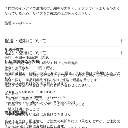
W
W
W
W
I
I
I
I
＊同型のインディゴ生地の方が縮率が大きく、オフホワイトよりも小さく
N
N
N
N
なっているため、サイズをご確認の上ご購入ください。
D
D
D
D
O
O
O
O
W
W
W
W
品番 ett-9-jkt-pat-d
.
.
.
.
配送・送料について
配送手数料
返品・交換について
送料：全国一律880円（税込）
1. 日本国内のお客様
※合計金額が10,000円（税込）以上で送料無料
代金引換手数料：330円（税込）
返品について
※合計金額が30万円（税込）を超える場合、代金引換はご利用いただけま
商品に不具合・破損がある場合、またはご注文内容と異なる商品が届いた
せん。
場合に限り、商品到着後7日以内のご連絡で返品を承ります。
銀行振込手数料はお客様負担となります。
返品をご希望の場合は、事前にお問い合わせください。
＊INTERNATIONAL SHIPPING＊
返品条件
Delivery charge: ¥ 3000 (JPY) per order
・未使用、未着用であること
Free delivery on all orders over ¥ 30000(JPY)
・商品タグ、付属品、パッケージが揃っていること
・購入証明があること
商品配達期間
＊事前連絡のない返品はお受けできません
当サイトでは、配送地域・ご注文の時間帯により異なりますが、ご注文完
お客様都合による返品
了から1～4日以内にお届けとなります。