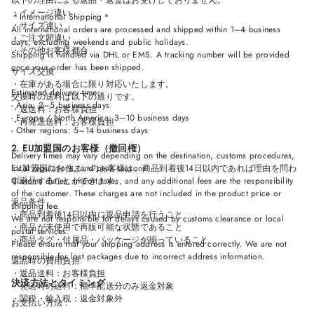
以下の理由による返品・返金はお受けしておりません。
・イメージ違い
＊International Shipping＊
・サイズ違い
All international orders are processed and shipped within 1–4 business
・ご注文間違い
days, excluding weekends and public holidays.
・その他お客様都合
Shipping is handled via DHL or EMS. A tracking number will be provided
once your order has been shipped.
サイズ交換
・在庫がある場合に限り対応いたします。
Estimated delivery time:
交換時の送料は以下の通りです。
- Asia: 2–5 business days
・返送料：お客様負担
- Europe / North America: 3–10 business days
・再発送送料：お客様負担
- Other regions: 5–14 business days
2. EU加盟国のお客様（撤回権）
Delivery times may vary depending on the destination, customs procedures,
local regulations, and peak seasons.
EU加盟国にお住まいのお客様は、商品到着後14日以内であれば理由を問わ
Customs duties, import taxes, and any additional fees are the responsibility
ず返品することができます。
of the customer. These charges are not included in the product price or
返品条件
shipping fee.
・商品到着後14日以内に返品申請を行うこと
We are not responsible for delays caused by customs clearance or local
・商品が未使用で再販可能な状態であること
postal services.
・商品タグ・付属品・パッケージが揃っていること
Please ensure that your shipping address is entered correctly. We are not
responsible for lost packages due to incorrect address information.
返品時の費用負担
・返品送料：お客様負担
決済方法とタイミング
・発送時の送料：標準配送分のみ返金対象
・関税・輸入税：返金対象外
お支払い方法：