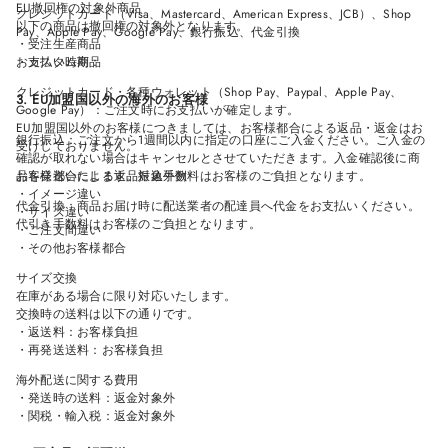
EU撤回権の対象外商品
クレジットカード（Visa、Mastercard、American Express、JCB）、Shop
以下の商品は撤回権の対象外となります。
Pay、Apple Pay、Google Pay、銀行振込、代金引換
・受注生産商品
お支払い時期：
・カスタム商品
クレジットカード・各種ウォレット（Shop Pay、Paypal、Apple Pay、
3. EU加盟国以外の海外のお客様
Google Pay）：ご注文時にお支払いが確定します。
EU加盟国以外のお客様につきましては、お客様都合による返品・返金はお
銀行振込：ご注文から1週間以内に指定の口座にご入金ください。ご入金の
受けしておりません。
確認が取れない場合はキャンセルとさせていただきます。入金確認後に商
品を発送いたします。振込手数料はお客様のご負担となります。
お客様都合による返品対象外例
・イメージ違い
代金引換：商品お届け時に配送業者の配達員へ代金をお支払いください。
・サイズ違い
代引き手数料はお客様のご負担となります。
・ご注文間違い
・その他お客様都合
サイズ交換
在庫がある場合に限り対応いたします。
交換時の送料は以下の通りです。
・返送料：お客様負担
・再発送送料：お客様負担
海外配送に関する費用
・発送時の送料：返金対象外
・関税・輸入税：返金対象外