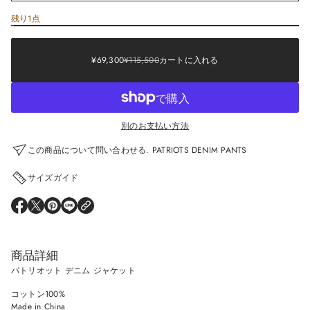
残り1点
Sale
¥69,300
price
¥115,500
Regular
Sale
SALE
¥69,300
¥115,500
カートに入れる
REGULAR
price
PRICE
PRICE
別のお支払い方法
この商品について問い合わせる. PATRIOTS DENIM PANTS
サイズガイド
O
O
O
O
P
P
P
P
E
E
E
E
N
N
N
N
S
S
S
S
商品詳細
I
I
I
I
N
N
N
N
パトリオット デニム ジャケット
A
A
A
A
N
N
N
N
コットン100%
E
E
E
E
W
W
W
W
Made in China