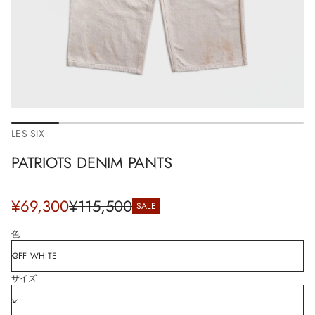
i
o
n
LES SIX
PATRIOTS DENIM PANTS
Sale
¥69,300
¥115,500
SALE
Regular
price
price
色
サイズ