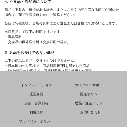
4. 不良品・誤配送について
商品に不具合・破損がある場合、またはご注文内容と異なる商品が届いた
場合は、商品到着後速やかにご連絡ください。
当店にて確認後、当店の判断により返金または交換にて対応いたします。
当店負担にて以下の対応を行います。
・返品送料
・交換品の再発送送料（交換対応の場合）
5. 返品をお受けできない商品
以下の商品は返品・交換をお受けできません。
・日本国内のお客様で、商品到着後7日を経過した商品
・EU加盟国のお客様で、商品到着後14日を経過した商品
・使用済み・洗濯済み・クリーニング済みの商品
・タグ、付属品、パッケージを紛失した商品
インフォメーション
カスタマーサポート
・汚れ・傷・臭い等が付着した商品
・セール商品
運営会社
配送ポリシー
・受注生産商品
・カスタム商品
店舗・営業日程
返品・返金ポリシー
6. 返金について
利用規約
お問い合わせ
返品商品到着後、検品を行ったうえで返金可否をご案内いたします。
プライバシーポリシー
返金が承認された場合は、10営業日以内にご購入時と同じお支払い方法へ