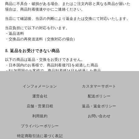
商品に不具合・破損がある場合、またはご注文内容と異なる商品が届いた
場合は、商品到着後速やかにご連絡ください。
当店にて確認後、当店の判断により返金または交換にて対応いたします。
当店負担にて以下の対応を行います。
・返品送料
・交換品の再発送送料（交換対応の場合）
5. 返品をお受けできない商品
以下の商品は返品・交換をお受けできません。
・日本国内のお客様で、商品到着後7日を経過した商品
・EU加盟国のお客様で、商品到着後14日を経過した商品
・使用済み・洗濯済み・クリーニング済みの商品
・タグ、付属品、パッケージを紛失した商品
インフォメーション
カスタマーサポート
・汚れ・傷・臭い等が付着した商品
・セール商品
運営会社
配送ポリシー
・受注生産商品
・カスタム商品
店舗・営業日程
返品・返金ポリシー
6. 返金について
利用規約
お問い合わせ
返品商品到着後、検品を行ったうえで返金可否をご案内いたします。
プライバシーポリシー
返金が承認された場合は、10営業日以内にご購入時と同じお支払い方法へ
返金いたします。＊クレジットカード会社や決済サービスにより反映まで
特定商取引法に基づく表記