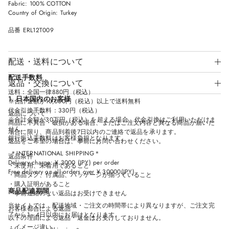
Fabric: 100% COTTON
D
D
D
D
Country of Origin: Turkey
O
O
O
O
W
W
W
W
.
.
.
.
品番 ERL12T009
配送・送料について
配送手数料
返品・交換について
送料：全国一律880円（税込）
1. 日本国内のお客様
※合計金額が10,000円（税込）以上で送料無料
代金引換手数料：330円（税込）
返品について
※合計金額が30万円（税込）を超える場合、代金引換はご利用いただけま
商品に不具合・破損がある場合、またはご注文内容と異なる商品が届いた
せん。
場合に限り、商品到着後7日以内のご連絡で返品を承ります。
銀行振込手数料はお客様負担となります。
返品をご希望の場合は、事前にお問い合わせください。
＊INTERNATIONAL SHIPPING＊
返品条件
Delivery charge: ¥ 3000 (JPY) per order
・未使用、未着用であること
Free delivery on all orders over ¥ 30000(JPY)
・商品タグ、付属品、パッケージが揃っていること
・購入証明があること
商品配達期間
＊事前連絡のない返品はお受けできません
当サイトでは、配送地域・ご注文の時間帯により異なりますが、ご注文完
お客様都合による返品
了から1～4日以内にお届けとなります。
以下の理由による返品・返金はお受けしておりません。
・イメージ違い