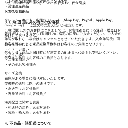
以下の商品は撤回権の対象外となります。
Pay、Apple Pay、Google Pay、銀行振込、代金引換
・受注生産商品
お支払い時期：
・カスタム商品
クレジットカード・各種ウォレット（Shop Pay、Paypal、Apple Pay、
3. EU加盟国以外の海外のお客様
Google Pay）：ご注文時にお支払いが確定します。
EU加盟国以外のお客様につきましては、お客様都合による返品・返金はお
銀行振込：ご注文から1週間以内に指定の口座にご入金ください。ご入金の
受けしておりません。
確認が取れない場合はキャンセルとさせていただきます。入金確認後に商
品を発送いたします。振込手数料はお客様のご負担となります。
お客様都合による返品対象外例
・イメージ違い
代金引換：商品お届け時に配送業者の配達員へ代金をお支払いください。
・サイズ違い
代引き手数料はお客様のご負担となります。
・ご注文間違い
・その他お客様都合
サイズ交換
在庫がある場合に限り対応いたします。
交換時の送料は以下の通りです。
・返送料：お客様負担
・再発送送料：お客様負担
海外配送に関する費用
・発送時の送料：返金対象外
・関税・輸入税：返金対象外
4. 不良品・誤配送について