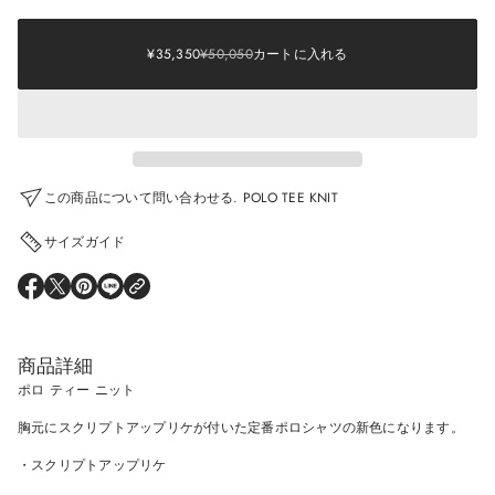
Sale
¥35,350
price
¥50,050
Regular
Sale
SALE
¥35,350
¥50,050
カートに入れる
REGULAR
price
PRICE
PRICE
この商品について問い合わせる. POLO TEE KNIT
サイズガイド
O
O
O
O
P
P
P
P
E
E
E
E
N
N
N
N
S
S
S
S
商品詳細
I
I
I
I
N
N
N
N
ポロ ティー ニット
A
A
A
A
N
N
N
N
胸元にスクリプトアップリケが付いた定番ポロシャツの新色になります。
E
E
E
E
W
W
W
W
W
W
W
W
・スクリプトアップリケ
I
I
I
I
N
N
N
N