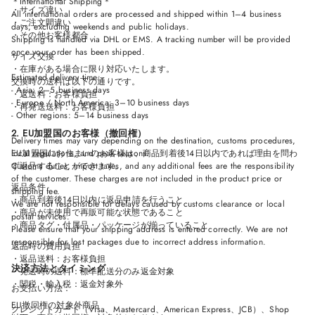
＊International Shipping＊
・サイズ違い
All international orders are processed and shipped within 1–4 business
・ご注文間違い
days, excluding weekends and public holidays.
・その他お客様都合
Shipping is handled via DHL or EMS. A tracking number will be provided
once your order has been shipped.
サイズ交換
・在庫がある場合に限り対応いたします。
Estimated delivery time:
交換時の送料は以下の通りです。
- Asia: 2–5 business days
・返送料：お客様負担
- Europe / North America: 3–10 business days
・再発送送料：お客様負担
- Other regions: 5–14 business days
2. EU加盟国のお客様（撤回権）
Delivery times may vary depending on the destination, customs procedures,
local regulations, and peak seasons.
EU加盟国にお住まいのお客様は、商品到着後14日以内であれば理由を問わ
Customs duties, import taxes, and any additional fees are the responsibility
ず返品することができます。
of the customer. These charges are not included in the product price or
返品条件
shipping fee.
・商品到着後14日以内に返品申請を行うこと
We are not responsible for delays caused by customs clearance or local
・商品が未使用で再販可能な状態であること
postal services.
・商品タグ・付属品・パッケージが揃っていること
Please ensure that your shipping address is entered correctly. We are not
responsible for lost packages due to incorrect address information.
返品時の費用負担
・返品送料：お客様負担
決済方法とタイミング
・発送時の送料：標準配送分のみ返金対象
・関税・輸入税：返金対象外
お支払い方法：
EU撤回権の対象外商品
クレジットカード（Visa、Mastercard、American Express、JCB）、Shop