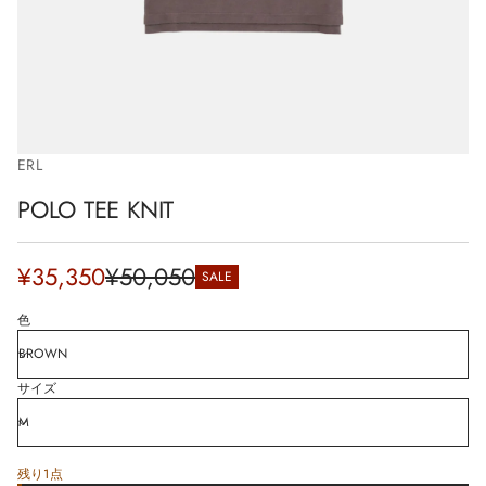
i
o
n
ERL
POLO TEE KNIT
Sale
¥35,350
¥50,050
SALE
Regular
price
price
色
サイズ
残り1点