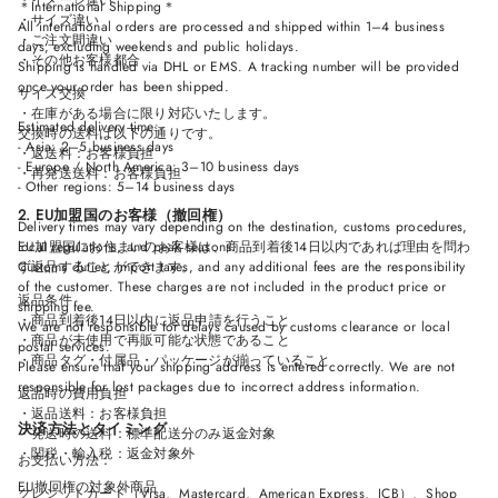
・イメージ違い
＊International Shipping＊
・サイズ違い
All international orders are processed and shipped within 1–4 business
・ご注文間違い
days, excluding weekends and public holidays.
・その他お客様都合
Shipping is handled via DHL or EMS. A tracking number will be provided
once your order has been shipped.
サイズ交換
・在庫がある場合に限り対応いたします。
Estimated delivery time:
交換時の送料は以下の通りです。
- Asia: 2–5 business days
・返送料：お客様負担
- Europe / North America: 3–10 business days
・再発送送料：お客様負担
- Other regions: 5–14 business days
2. EU加盟国のお客様（撤回権）
Delivery times may vary depending on the destination, customs procedures,
local regulations, and peak seasons.
EU加盟国にお住まいのお客様は、商品到着後14日以内であれば理由を問わ
Customs duties, import taxes, and any additional fees are the responsibility
ず返品することができます。
of the customer. These charges are not included in the product price or
返品条件
shipping fee.
・商品到着後14日以内に返品申請を行うこと
We are not responsible for delays caused by customs clearance or local
・商品が未使用で再販可能な状態であること
postal services.
・商品タグ・付属品・パッケージが揃っていること
Please ensure that your shipping address is entered correctly. We are not
responsible for lost packages due to incorrect address information.
返品時の費用負担
・返品送料：お客様負担
決済方法とタイミング
・発送時の送料：標準配送分のみ返金対象
・関税・輸入税：返金対象外
お支払い方法：
EU撤回権の対象外商品
クレジットカード（Visa、Mastercard、American Express、JCB）、Shop