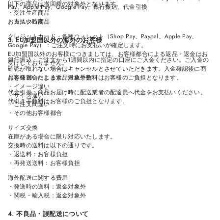
以下の商品は撤回権の対象外となります。
Pay、Apple Pay、Google Pay、銀行振込、代金引換
・受注生産商品
お支払い時期：
・カスタム商品
クレジットカード・各種ウォレット（Shop Pay、Paypal、Apple Pay、
3. EU加盟国以外の海外のお客様
Google Pay）：ご注文時にお支払いが確定します。
EU加盟国以外のお客様につきましては、お客様都合による返品・返金はお
銀行振込：ご注文から1週間以内に指定の口座にご入金ください。ご入金の
受けしておりません。
確認が取れない場合はキャンセルとさせていただきます。入金確認後に商
品を発送いたします。振込手数料はお客様のご負担となります。
お客様都合による返品対象外例
・イメージ違い
代金引換：商品お届け時に配送業者の配達員へ代金をお支払いください。
・サイズ違い
代引き手数料はお客様のご負担となります。
・ご注文間違い
・その他お客様都合
サイズ交換
在庫がある場合に限り対応いたします。
交換時の送料は以下の通りです。
・返送料：お客様負担
・再発送送料：お客様負担
海外配送に関する費用
・発送時の送料：返金対象外
・関税・輸入税：返金対象外
4. 不良品・誤配送について