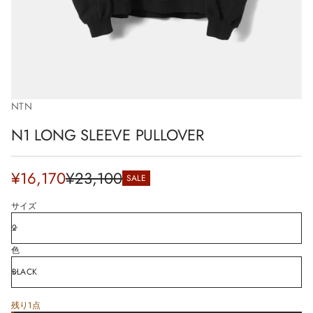
i
o
n
NTN
N1 LONG SLEEVE PULLOVER
Sale
¥16,170
¥23,100
SALE
Regular
price
price
サイズ
色
残り1点