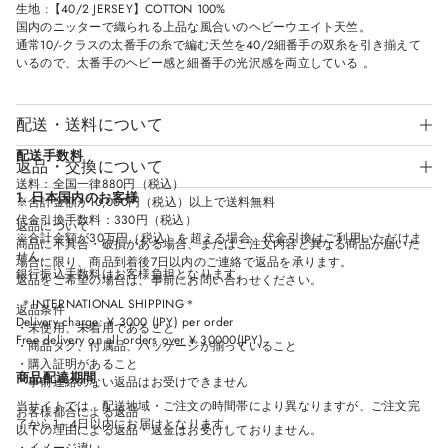
生地 :【40/2 JERSEY】COTTON 100%
D
D
D
D
O
O
O
O
国内のニッターで織られる上品な風合いのヘビーウエイト天竺。
W
W
W
W
通常10/-クラスの太番手の糸で編む天竺を40/2細番手の双糸を引き揃えて
.
.
.
.
いるので、太番手のヘビー感と細番手の光沢感を両立している 。
配送・送料について
配送手数料
返品・交換について
送料：全国一律880円（税込）
1. 日本国内のお客様
※合計金額が10,000円（税込）以上で送料無料
代金引換手数料：330円（税込）
返品について
※合計金額が30万円（税込）を超える場合、代金引換はご利用いただけま
商品に不具合・破損がある場合、またはご注文内容と異なる商品が届いた
せん。
場合に限り、商品到着後7日以内のご連絡で返品を承ります。
銀行振込手数料はお客様負担となります。
返品をご希望の場合は、事前にお問い合わせください。
＊INTERNATIONAL SHIPPING＊
返品条件
Delivery charge: ¥ 3000 (JPY) per order
・未使用、未着用であること
Free delivery on all orders over ¥ 30000(JPY)
・商品タグ、付属品、パッケージが揃っていること
・購入証明があること
商品配達期間
＊事前連絡のない返品はお受けできません
当サイトでは、配送地域・ご注文の時間帯により異なりますが、ご注文完
お客様都合による返品
了から1～4日以内にお届けとなります。
以下の理由による返品・返金はお受けしておりません。