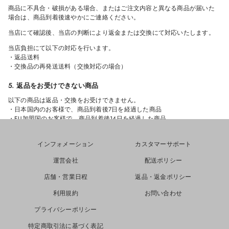
商品に不具合・破損がある場合、またはご注文内容と異なる商品が届いた
場合は、商品到着後速やかにご連絡ください。
当店にて確認後、当店の判断により返金または交換にて対応いたします。
当店負担にて以下の対応を行います。
・返品送料
・交換品の再発送送料（交換対応の場合）
5. 返品をお受けできない商品
以下の商品は返品・交換をお受けできません。
・日本国内のお客様で、商品到着後7日を経過した商品
・EU加盟国のお客様で、商品到着後14日を経過した商品
・使用済み・洗濯済み・クリーニング済みの商品
・タグ、付属品、パッケージを紛失した商品
インフォメーション
カスタマーサポート
・汚れ・傷・臭い等が付着した商品
・セール商品
運営会社
配送ポリシー
・受注生産商品
・カスタム商品
店舗・営業日程
返品・返金ポリシー
6. 返金について
利用規約
お問い合わせ
返品商品到着後、検品を行ったうえで返金可否をご案内いたします。
プライバシーポリシー
返金が承認された場合は、10営業日以内にご購入時と同じお支払い方法へ
返金いたします。＊クレジットカード会社や決済サービスにより反映まで
特定商取引法に基づく表記