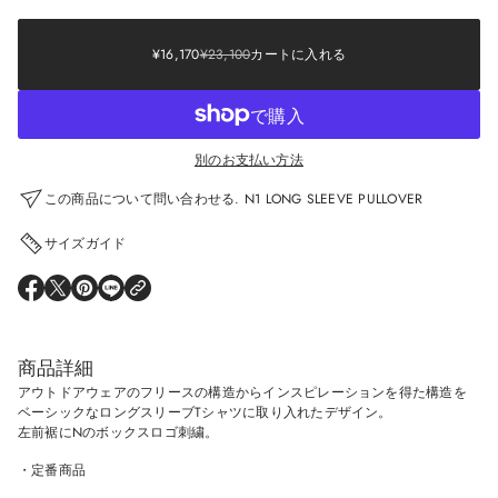
Sale
¥16,170
price
¥23,100
Regular
Sale
SALE
¥16,170
¥23,100
カートに入れる
REGULAR
price
PRICE
PRICE
別のお支払い方法
この商品について問い合わせる. N1 LONG SLEEVE PULLOVER
サイズガイド
O
O
O
O
P
P
P
P
E
E
E
E
N
N
N
N
S
S
S
S
商品詳細
I
I
I
I
N
N
N
N
アウトドアウェアのフリースの構造からインスピレーションを得た構造を
A
A
A
A
ベーシックなロングスリーブTシャツに取り入れたデザイン。
N
N
N
N
左前裾にNのボックスロゴ刺繍。
E
E
E
E
W
W
W
W
W
W
W
W
・定番商品
I
I
I
I
N
N
N
N