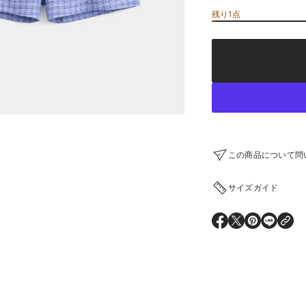
残り1点
Sale
¥29,260
price
¥41,800
Regular
Sale
price
この商品について問い合
サイズガイド
O
O
O
O
P
P
P
P
E
E
E
E
N
N
N
N
S
S
S
S
I
I
I
I
N
N
N
N
A
A
A
A
N
N
N
N