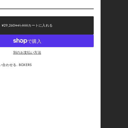
SALE
¥29,260
¥41,800
カートに入れる
REGULAR
PRICE
PRICE
別のお支払い方法
わせる. BOXERS