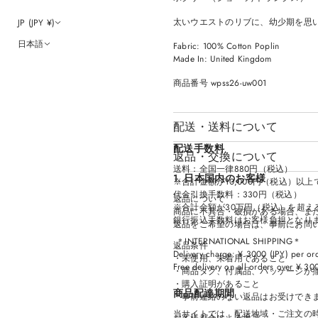
太いウエストのリブに、幼少期を思
JP (JPY ¥)
日本語
Fabric: 100% Cotton Poplin
Made In: United Kingdom
商品番号 wpss26-uw001
配送・送料について
配送手数料
返品・交換について
送料：全国一律880円（税込）
1. 日本国内のお客様
※合計金額が10,000円（税込）以
代金引換手数料：330円（税込）
返品について
※合計金額が30万円（税込）を超え
商品に不具合・破損がある場合、ま
銀行振込手数料はお客様負担となり
返品をご希望の場合は、事前にお問
＊INTERNATIONAL SHIPPING＊
返品条件
Delivery charge: ¥ 3000 (JPY) per or
・未使用、未着用であること
Free delivery on all orders over ¥ 30
・商品タグ、付属品、パッケージが
・購入証明があること
商品配達期間
＊事前連絡のない返品はお受けでき
当サイトでは、配送地域・ご注文の