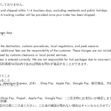
けしておりません。
ed and shipped within 1–4 business days, excluding weekends and public holidays.
 A tracking number will be provided once your order has been shipped.
iness days
ます。
 the destination, customs procedures, local regulations, and peak seasons.
 additional fees are the responsibility of the customer. These charges are not incl
used by customs clearance or local postal services.
）
ess is entered correctly. We are not responsible for lost packages due to incorrec
品到着後14日以内であれば理由を問わず返品することができます。
行うこと
あること
American Express、JCB）、Shop Pay、Apple Pay、Google Pay、銀行振込
揃っていること
 Pay、Paypal、Apple Pay、Google Pay）：ご注文時にお支払いが確定し
金対象
指定の口座にご入金ください。ご入金の確認が取れない場合はキャンセルとさせて
。