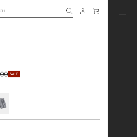
800
SALE
ar