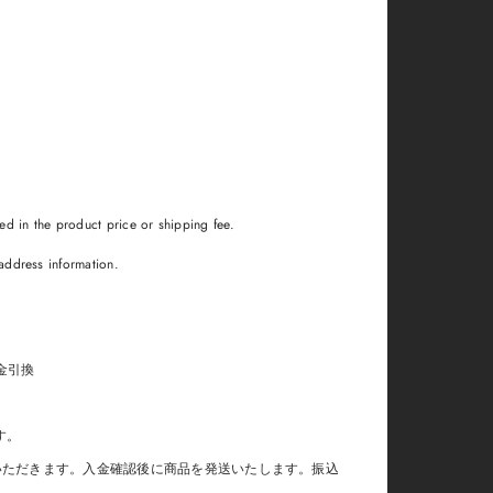
uded in the product price or shipping fee.
t address information.
、代金引換
ます。
いただきます。入金確認後に商品を発送いたします。振込