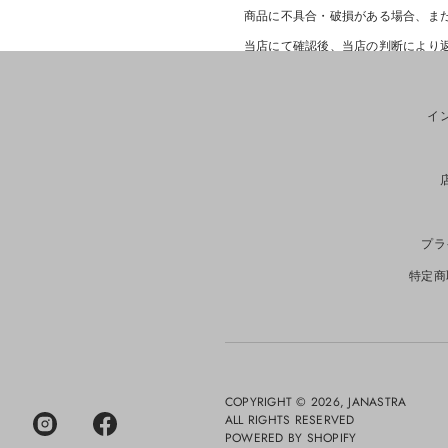
商品に不具合・破損がある場合、ま
当店にて確認後、当店の判断により
当店負担にて以下の対応を行います
・返品送料
・交換品の再発送送料（交換対応の
イ
5. 返品をお受けできない商品
以下の商品は返品・交換をお受けで
・日本国内のお客様で、商品到着後7
・EU加盟国のお客様で、商品到着後
・使用済み・洗濯済み・クリーニン
プラ
・タグ、付属品、パッケージを紛失
・汚れ・傷・臭い等が付着した商品
特定商
・セール商品
・受注生産商品
・カスタム商品
6. 返金について
返品商品到着後、検品を行ったうえ
COPYRIGHT © 2026,
JANASTRA
返金が承認された場合は、10営業
ALL RIGHTS RESERVED
ます。
POWERED BY SHOPIFY
返金承認後16営業日以上経過して