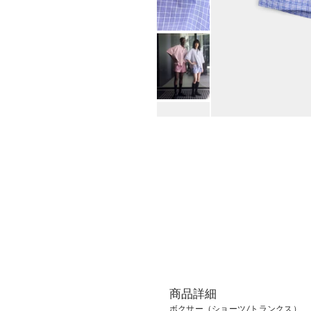
t
i
o
n
商品詳細
ボクサー（ショーツ/トランクス）