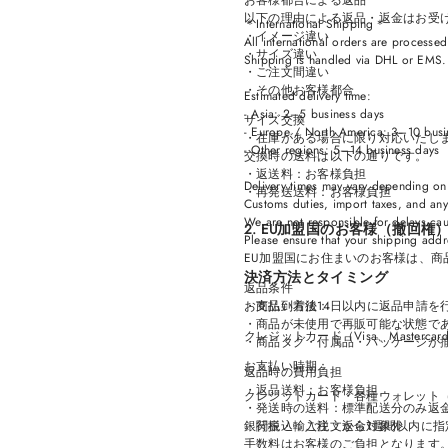
お客様都合による返品
以下の理由による返品・返金はお受
＊International Shipping＊
・イメージ違い
All international orders are process
・サイズ違い
Shipping is handled via DHL or EMS.
・ご注文間違い
・その他お客様都合
Estimated delivery time:
- Asia: 2–5 business days
サイズ交換
- Europe / North America: 3–10 bus
・在庫がある場合に限り対応いたし
- Other regions: 5–14 business days
交換時の送料は以下の通りです。
・返送料：お客様負担
Delivery times may vary depending on
・再発送送料：お客様負担
Customs duties, import taxes, and any
We are not responsible for delays ca
2. EU加盟国のお客様（撤回権
Please ensure that your shipping addr
EU加盟国にお住まいのお客様は、商
決済方法とタイミング
返品条件
お支払い方法：
・商品到着後14日以内に返品申請を
・商品が未使用で再販可能な状態で
クレジットカード（Visa、Mastercard、
・商品タグ・付属品・パッケージが
お支払い時期：
返品時の費用負担
・返品送料：お客様負担
クレジットカード・各種ウォレット（Shop
・発送時の送料：標準配送分のみ返
銀行振込：ご注文から1週間以内に
・関税・輸入税：返金対象外
手数料はお客様のご負担となります