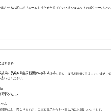
E
E
E
E
W
W
W
W
い出させるお尻にボリュームを持たせた遊び心のあるシルエットのボクサーパンツ
W
W
W
W
I
I
I
I
N
N
N
N
D
D
D
D
O
O
O
O
W
W
W
W
.
.
.
.
上で送料無料
る場合、代金引換はご利用いただけません。
たはご注文内容と異なる商品が届いた場合に限り、商品到着後7日以内のご連絡で
ます。
い合わせください。
der
000(JPY)
揃っていること
ません
時間帯により異なりますが、ご注文完了から1～4日以内にお届けとなります。