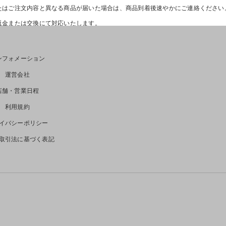
たはご注文内容と異なる商品が届いた場合は、商品到着後速やかにご連絡くださ
返金または交換にて対応いたします。
。
場合）
ンフォメーション
運営会社
きません。
店舗・営業日程
日を経過した商品
利用規約
14日を経過した商品
グ済みの商品
イバシーポリシー
した商品
取引法に基づく表記
で返金可否をご案内いたします。
日以内にご購入時と同じお支払い方法へ返金いたします。＊クレジットカード会社
も返金が確認できない場合は、下記までお問い合わせください。