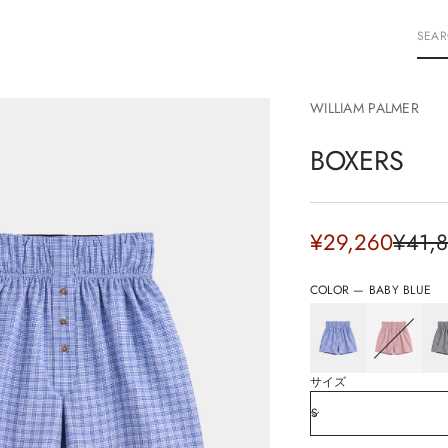
S
E
A
R
WILLIAM PALMER
C
H
BOXERS
Sale
¥29,260
¥41,
Regul
price
price
COLOR —
BABY BLUE
サイズ