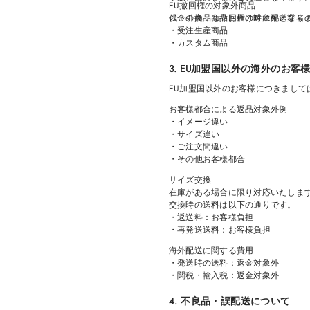
EU撤回権の対象外商品
代金引換：商品お届け時に配送業者
以下の商品は撤回権の対象外となり
・受注生産商品
・カスタム商品
3. EU加盟国以外の海外のお客
EU加盟国以外のお客様につきまし
お客様都合による返品対象外例
・イメージ違い
・サイズ違い
・ご注文間違い
・その他お客様都合
サイズ交換
在庫がある場合に限り対応いたしま
交換時の送料は以下の通りです。
・返送料：お客様負担
・再発送送料：お客様負担
海外配送に関する費用
・発送時の送料：返金対象外
・関税・輸入税：返金対象外
4. 不良品・誤配送について