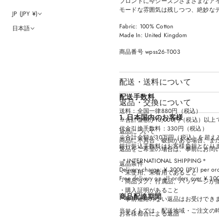
フロントに今シーズンさまざまなアイテ
モードな雰囲気は残しつつ、絶妙な
JP (JPY ¥)
Fabric: 100% Cotton
日本語
Made In: United Kingdom
商品番号 wpss26-T003
配送・送料について
配送手数料
返品・交換について
送料：全国一律880円（税込）
1. 日本国内のお客様
※合計金額が10,000円（税込）以
代金引換手数料：330円（税込）
返品について
※合計金額が30万円（税込）を超え
商品に不具合・破損がある場合、ま
銀行振込手数料はお客様負担となり
返品をご希望の場合は、事前にお問
＊INTERNATIONAL SHIPPING＊
返品条件
Delivery charge: ¥ 3000 (JPY) per or
・未使用、未着用であること
Free delivery on all orders over ¥ 30
・商品タグ、付属品、パッケージが
・購入証明があること
商品配達期間
＊事前連絡のない返品はお受けでき
当サイトでは、配送地域・ご注文の
お客様都合による返品