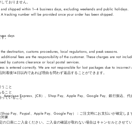
けしておりません。
ed and shipped within 1–4 business days, excluding weekends and public holidays.
 A tracking number will be provided once your order has been shipped.
iness days
ます。
 the destination, customs procedures, local regulations, and peak seasons.
 additional fees are the responsibility of the customer. These charges are not incl
used by customs clearance or local postal services.
）
ess is entered correctly. We are not responsible for lost packages due to incorrec
品到着後14日以内であれば理由を問わず返品することができます。
行うこと
あること
American Express、JCB）、Shop Pay、Apple Pay、Google Pay、銀行振込
揃っていること
 Pay、Paypal、Apple Pay、Google Pay）：ご注文時にお支払いが確定し
金対象
指定の口座にご入金ください。ご入金の確認が取れない場合はキャンセルとさせて
。