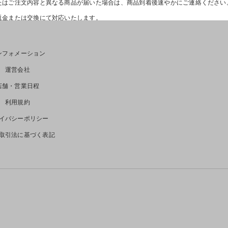
たはご注文内容と異なる商品が届いた場合は、商品到着後速やかにご連絡くださ
返金または交換にて対応いたします。
。
場合）
ンフォメーション
運営会社
きません。
店舗・営業日程
日を経過した商品
利用規約
14日を経過した商品
グ済みの商品
イバシーポリシー
した商品
取引法に基づく表記
で返金可否をご案内いたします。
日以内にご購入時と同じお支払い方法へ返金いたします。＊クレジットカード会社
も返金が確認できない場合は、下記までお問い合わせください。
A TOWEL POLO (FRONT BITE)