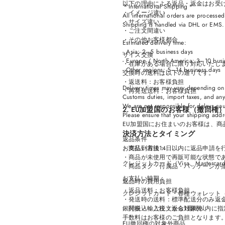
以下の理由による返品・返金はお受
＊International Shipping＊
・イメージ違い
All international orders are process
・サイズ違い
Shipping is handled via DHL or EMS.
・ご注文間違い
・その他お客様都合
Estimated delivery time:
- Asia: 2–5 business days
サイズ交換
- Europe / North America: 3–10 bus
・在庫がある場合に限り対応いたし
- Other regions: 5–14 business days
交換時の送料は以下の通りです。
・返送料：お客様負担
Delivery times may vary depending on
・再発送送料：お客様負担
Customs duties, import taxes, and any
We are not responsible for delays ca
2. EU加盟国のお客様（撤回権
Please ensure that your shipping addr
EU加盟国にお住まいのお客様は、商
決済方法とタイミング
返品条件
お支払い方法：
・商品到着後14日以内に返品申請を
・商品が未使用で再販可能な状態で
クレジットカード（Visa、Mastercard、
・商品タグ・付属品・パッケージが
お支払い時期：
返品時の費用負担
・返品送料：お客様負担
クレジットカード・各種ウォレット（Shop
・発送時の送料：標準配送分のみ返
銀行振込：ご注文から1週間以内に
・関税・輸入税：返金対象外
手数料はお客様のご負担となります
EU撤回権の対象外商品