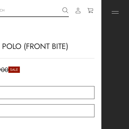
 POLO (FRONT BITE)
900
SALE
ar