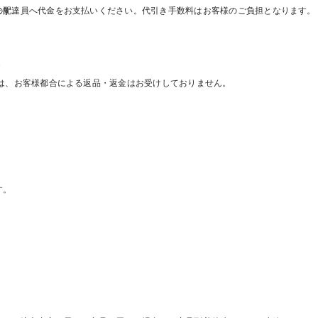
の配達員へ代金をお支払いください。代引き手数料はお客様のご負担となります。
ます。
様
ては、お客様都合による返品・返金はお受けしておりません。
す。