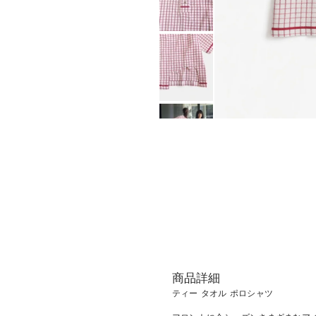
t
i
o
n
商品詳細
ティー タオル ポロシャツ