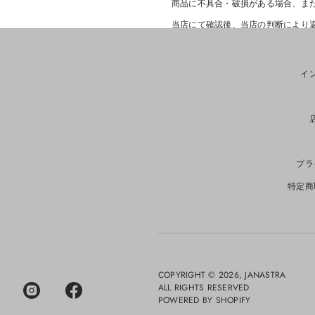
商品に不具合・破損がある場合、ま
当店にて確認後、当店の判断により
当店負担にて以下の対応を行います
・返品送料
・交換品の再発送送料（交換対応の
イ
5. 返品をお受けできない商品
以下の商品は返品・交換をお受けで
・日本国内のお客様で、商品到着後7
・EU加盟国のお客様で、商品到着後
・使用済み・洗濯済み・クリーニン
プラ
・タグ、付属品、パッケージを紛失
・汚れ・傷・臭い等が付着した商品
特定商
・セール商品
・受注生産商品
・カスタム商品
6. 返金について
返品商品到着後、検品を行ったうえ
COPYRIGHT © 2026,
JANASTRA
返金が承認された場合は、10営業
ALL RIGHTS RESERVED
ます。
POWERED BY SHOPIFY
返金承認後16営業日以上経過して
TE