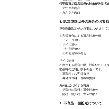
代金引換：商品お届け時に配送業者
以下の商品は撤回権の対象外となり
・受注生産商品
・カスタム商品
3. EU加盟国以外の海外のお客
EU加盟国以外のお客様につきまし
お客様都合による返品対象外例
・イメージ違い
・サイズ違い
・ご注文間違い
・その他お客様都合
サイズ交換
在庫がある場合に限り対応いたしま
交換時の送料は以下の通りです。
・返送料：お客様負担
・再発送送料：お客様負担
海外配送に関する費用
・発送時の送料：返金対象外
・関税・輸入税：返金対象外
4. 不良品・誤配送について