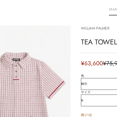
S
E
A
R
WILLIAM PALMER
C
H
TEA TOWEL
Sale
¥63,600
¥75,
Regul
price
price
色
サイズ
残り1点