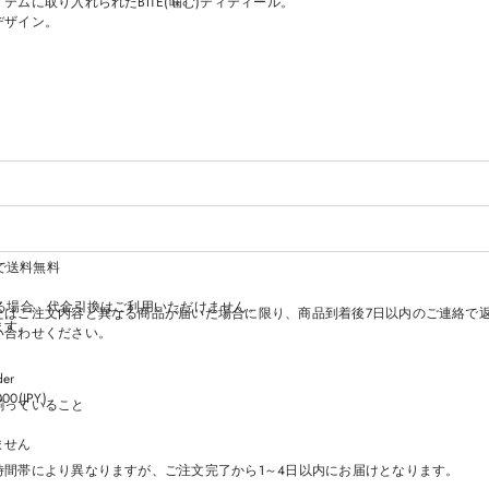
ムに取り入れられたBITE(噛む)ディティール。
W
W
W
W
I
I
I
I
デザイン。
N
N
N
N
D
D
D
D
O
O
O
O
W
W
W
W
.
.
.
.
上で送料無料
る場合、代金引換はご利用いただけません。
たはご注文内容と異なる商品が届いた場合に限り、商品到着後7日以内のご連絡で
ます。
い合わせください。
der
000(JPY)
揃っていること
ません
時間帯により異なりますが、ご注文完了から1～4日以内にお届けとなります。