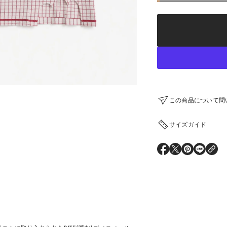
Sale
¥63,600
price
¥75,900
Regular
Sale
price
この商品について問い合わせ
サイズガイド
O
O
O
O
P
P
P
P
E
E
E
E
N
N
N
N
S
S
S
S
I
I
I
I
N
N
N
N
A
A
A
A
N
N
N
N
E
E
E
E
W
W
W
W