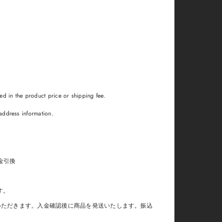
uded in the product price or shipping fee.
t address information.
、代金引換
ます。
いただきます。入金確認後に商品を発送いたします。振込