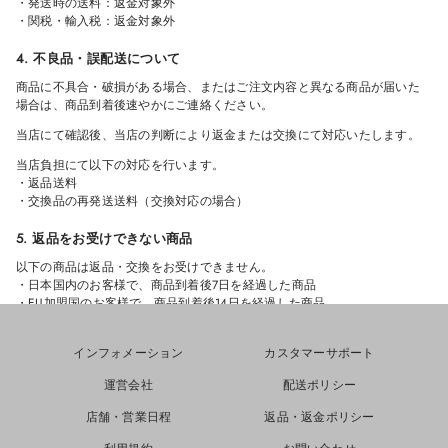
・発送時の送料：返金対象外
・関税・輸入税：返金対象外
4. 不良品・誤配送について
商品に不具合・破損がある場合、またはご注文内容と異なる商品が届いた
場合は、商品到着後速やかにご連絡ください。
当店にて確認後、当店の判断により返金または交換にて対応いたします。
当店負担にて以下の対応を行います。
・返品送料
・交換品の再発送送料（交換対応の場合）
5. 返品をお受けできない商品
以下の商品は返品・交換をお受けできません。
・日本国内のお客様で、商品到着後7日を経過した商品
・EU加盟国のお客様で、商品到着後14日を経過した商品
・使用済み・洗濯済み・クリーニング済みの商品
・タグ、付属品、パッケージを紛失した商品
インフォメーション
カスタマーサポート
・汚れ・傷・臭い等が付着した商品
・セール商品
運営会社
配送ポリシー
・受注生産商品
・カスタム商品
店舗・営業日程
返品・返金ポリシー