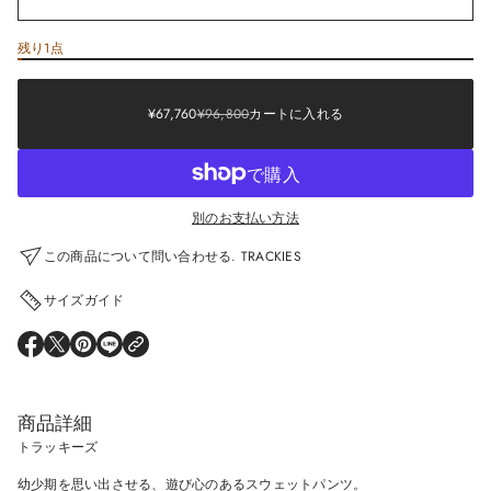
残り1点
Sale
¥67,760
price
¥96,800
Regular
Sale
SALE
¥67,760
¥96,800
カートに入れる
REGULAR
price
PRICE
PRICE
別のお支払い方法
この商品について問い合わせる. TRACKIES
サイズガイド
O
O
O
O
P
P
P
P
E
E
E
E
N
N
N
N
S
S
S
S
商品詳細
I
I
I
I
N
N
N
N
トラッキーズ
A
A
A
A
N
N
N
N
幼少期を思い出させる、遊び心のあるスウェットパンツ。
E
E
E
E