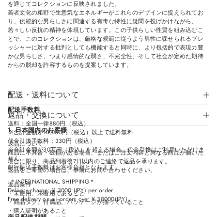
を通じてコレクションに反映されました。
若者文化の粗野で生意気なエネルギーがこれらのデザインに捉えられてお
り、伝統的な男らしさに関連する有毒な特性に疑問を投げかけながら、
若々しい反抗の精神を体現しています。この子供らしい性質を組み込むこ
とで、このコレクションは、厳格な規範に従うよう男性に課せられるプレ
ッシャーに対する批判としても機能すると同時に、より包括的で表現力豊
かな男らしさ、つまり感情的な弱さ、不完全性、そして社会が定めた期待
からの脱却を許容するものを提案しています。
配送・送料について
配送手数料
返品・交換について
送料：全国一律880円（税込）
1. 日本国内のお客様
※合計金額が10,000円（税込）以上で送料無料
代金引換手数料：330円（税込）
返品について
※合計金額が30万円（税込）を超える場合、代金引換はご利用いただけま
商品に不具合・破損がある場合、またはご注文内容と異なる商品が届いた
せん。
場合に限り、商品到着後7日以内のご連絡で返品を承ります。
銀行振込手数料はお客様負担となります。
返品をご希望の場合は、事前にお問い合わせください。
＊INTERNATIONAL SHIPPING＊
返品条件
Delivery charge: ¥ 3000 (JPY) per order
・未使用、未着用であること
Free delivery on all orders over ¥ 30000(JPY)
・商品タグ、付属品、パッケージが揃っていること
・購入証明があること