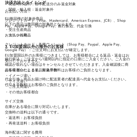
決済方法とタイミング
・発送時の送料：標準配送分のみ返金対象
・関税・輸入税：返金対象外
お支払い方法：
EU撤回権の対象外商品
クレジットカード（Visa、Mastercard、American Express、JCB）、Shop
以下の商品は撤回権の対象外となります。
Pay、Apple Pay、Google Pay、銀行振込、代金引換
・受注生産商品
お支払い時期：
・カスタム商品
クレジットカード・各種ウォレット（Shop Pay、Paypal、Apple Pay、
3. EU加盟国以外の海外のお客様
Google Pay）：ご注文時にお支払いが確定します。
EU加盟国以外のお客様につきましては、お客様都合による返品・返金はお
銀行振込：ご注文から1週間以内に指定の口座にご入金ください。ご入金の
受けしておりません。
確認が取れない場合はキャンセルとさせていただきます。入金確認後に商
品を発送いたします。振込手数料はお客様のご負担となります。
お客様都合による返品対象外例
・イメージ違い
代金引換：商品お届け時に配送業者の配達員へ代金をお支払いください。
・サイズ違い
代引き手数料はお客様のご負担となります。
・ご注文間違い
・その他お客様都合
サイズ交換
在庫がある場合に限り対応いたします。
交換時の送料は以下の通りです。
・返送料：お客様負担
・再発送送料：お客様負担
海外配送に関する費用