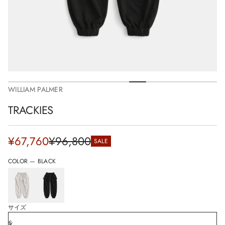
i
o
n
WILLIAM PALMER
TRACKIES
Sale
¥67,760
¥96,800
SALE
Regular
price
price
COLOR —
BLACK
サイズ