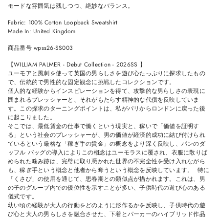
W
W
W
W
モードな雰囲気は残しつつ、絶妙なバランス。
W
W
W
W
I
I
I
I
Fabric: 100% Cotton Loopback Sweatshirt
N
N
N
N
Made In: United Kingdom
D
D
D
D
O
O
O
O
W
W
W
W
商品番号 wpss26-SS003
.
.
.
.
【WILLIAM PALMER - Debut Collection - 2026SS 】
ユーモアと風刺を使って英国の男らしさを遊び心たっぷりに探求したもの
で、伝統的で男性的な固定観念に挑戦したコレクションです。
個人的な経験からインスピレーションを得て、攻撃的な男らしさの表現に
囲まれるプレッシャーと、それがもたらす精神的な代償を反映していま
す。この探求のターニングポイントは、私がパリからロンドンに戻った後
に起こりました。
そこでは、最低賃金の仕事で働くという現実と、稼いで「価値を証明す
る」という社会のプレッシャーが、男の価値が経済的成功に結び付けられ
ているという厳格な「稼ぎ手の賃金」の概念をより深く反映し、パンのダ
ッフル バッグの導入によりこの概念はユーモラスに覆され、衣服に散りば
められた噛み跡は、完璧に取り憑かれた世界の不完全性を受け入れながら
も、稼ぎ手という概念と他者から奪うという概念を反映しています。 特に
「くさび」の使用を通じて、思春期との類似点が描かれます。これは、男
の子のグループ内での優位性を示すことが多い、子供時代の遊び心のある
儀式です。
幼い頃の経験が大人の行動をどのように形作るかを反映し、子供時代の遊
び心と大人の男らしさを融合させた、下着とパーカーのハイブリッド作品