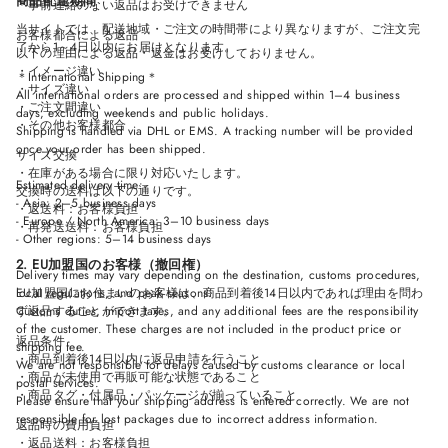
商品配達期間
＊事前連絡のない返品はお受けできません
当サイトでは、配送地域・ご注文の時間帯により異なりますが、ご注文完
お客様都合による返品
了から1～4日以内にお届けとなります。
以下の理由による返品・返金はお受けしておりません。
・イメージ違い
＊International Shipping＊
・サイズ違い
All international orders are processed and shipped within 1–4 business
・ご注文間違い
days, excluding weekends and public holidays.
・その他お客様都合
Shipping is handled via DHL or EMS. A tracking number will be provided
once your order has been shipped.
サイズ交換
・在庫がある場合に限り対応いたします。
Estimated delivery time:
交換時の送料は以下の通りです。
- Asia: 2–5 business days
・返送料：お客様負担
- Europe / North America: 3–10 business days
・再発送送料：お客様負担
- Other regions: 5–14 business days
2. EU加盟国のお客様（撤回権）
Delivery times may vary depending on the destination, customs procedures,
local regulations, and peak seasons.
EU加盟国にお住まいのお客様は、商品到着後14日以内であれば理由を問わ
Customs duties, import taxes, and any additional fees are the responsibility
ず返品することができます。
of the customer. These charges are not included in the product price or
返品条件
shipping fee.
・商品到着後14日以内に返品申請を行うこと
We are not responsible for delays caused by customs clearance or local
・商品が未使用で再販可能な状態であること
postal services.
・商品タグ・付属品・パッケージが揃っていること
Please ensure that your shipping address is entered correctly. We are not
responsible for lost packages due to incorrect address information.
返品時の費用負担
・返品送料：お客様負担